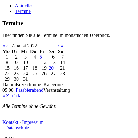
Aktuelles
Termine
Termine
Hier finden Sie alle Termine im monatlichen Überblick.
«
‹
August 2022
›
»
Mo
Di
Mi
Do
Fr
Sa
So
1
2
3
4
5
6
7
8
9
10
11
12
13
14
15
16
17
18
19
20
21
22
23
24
25
26
27
28
29
30
31
Datum
Bezeichnung
Kategorie
05.08.
Fassbierabend
Veranstaltung
« Zurück
Alle Termine ohne Gewähr.
Kontakt
·
Impressum
·
Datenschutz
·